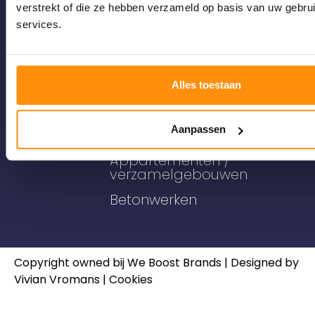
verstrekt of die ze hebben verzameld op basis van uw gebru
Vromans
Wat wij
Ga naar
services.
van Hal
bouwen
Contact
Certificaten
Woningbouw
Werken bij
Sponsoring
Renovatie /
Alles toestaan
Vacatures
aanbouw
Bedrijfspanden/
Aanpassen
industriebouw
Appartementen /
verzamelgebouwen
Betonwerken
Copyright owned bij
We Boost Brands
| Designed by
Vivian Vromans |
Cookies