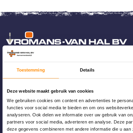
Onze kracht zit in onze mensen, die
Toestemming
Details
keihard werken in het zuiden en midden
van Nederland om onze mooie projecten
te realiseren. Ook vind je ons in delen van
Deze website maakt gebruik van cookies
Vlaanderen. Onze projecten zijn erg
We gebruiken cookies om content en advertenties te persona
uiteenlopend, dus neem vooral een kijkje
functies voor social media te bieden en om ons websiteverke
analyseren. Ook delen we informatie over uw gebruik van on
op onze website!
partners voor social media, adverteren en analyse. Deze pa
deze gegevens combineren met andere informatie die u aan 
Belsebaan 13 5131 PH Alphen